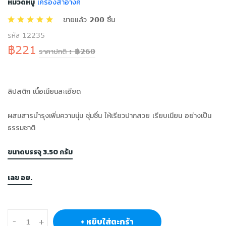
หมวดหมู่
เครื่องสำอางค์
ขายแล้ว 200 ชิ้น
รหัส 12235
฿221
ราคาปกติ : ฿260
ลิปสติก เนื้อเนียนละเอียด
ผสมสารบำรุงเพิ่มความนุ่ม ชุ่มชื่น ให้เรียวปากสวย เรียบเนียน อย่างเป็น
ธรรมชาติ
ขนาดบรรจุ 3.50 กรัม
เลข อย.
+ หยิบใส่ตะกร้า
-
+