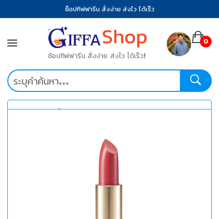
ช็อปกิฟฟารีน สั่งง่าย ส่งไว ได้เร็ว
0
ช้อปกิฟฟารีน สั่งง่าย ส่งไว ได้เร็ว!
หมวดหมู่ที่น่าสนใจ