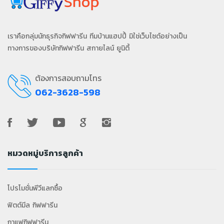
เราคือกลุ่มนักธุรกิจกิฟฟารีน ทีมบ้านแฮปปี้ มิใช่เว็บไซต์อย่างเป็น
ทางการของบริษัทกิฟฟารีน สกายไลน์ ยูนิตี้
ต้องการสอบถามโทร
062-3628-598
หมวดหมู่บริการลูกค้า
โปรโมชั่นพีวีแลกซื้อ
ฟิตต์มีล กิฟฟารีน
กาแฟกิฟฟารีน