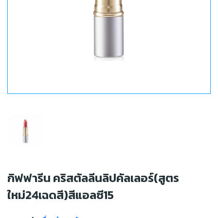
กิฟฟารีน คริสตัลลีนลิปคัลเลอร์(สูตร
ใหม่24เฉดสี)สีแอลซี15