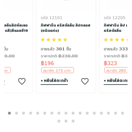
รหัส 12101
รหัส 12205
สตัลลีนลิปคัลเลอ
กิฟฟารีน คริสตัลลีน ลิปกลอส
กิฟฟารีน ลิป เทส
4เฉดสี)สีแอลซี19
(ชนิดแท่ง)
คริสตัลลีน
 ชิ้น
ขายแล้ว 301 ชิ้น
ขายแล้ว 333 ชิ
฿260.00
ราคาปกติ ฿230.00
ราคาปกติ ฿38
฿196
฿323
5 บาท
สมาชิก 173 บาท
สมาชิก 285 
ร้า
+ หยิบใส่ตะกร้า
+ หยิบใส่ตะกร้า