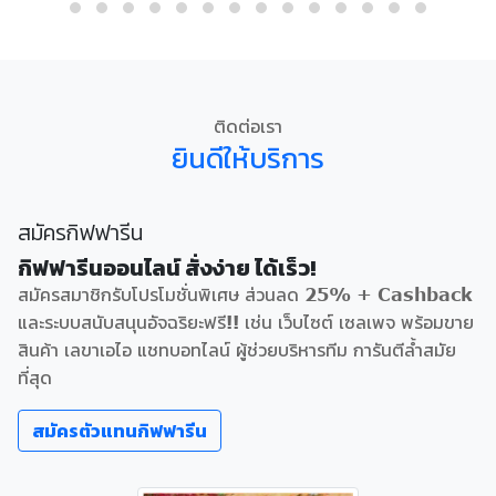
ติดต่อเรา
ยินดีให้บริการ
สมัครกิฟฟารีน
กิฟฟารีนออนไลน์ สั่งง่าย ได้เร็ว!
สมัครสมาชิกรับโปรโมชั่นพิเศษ ส่วนลด 25% + Cashback
และระบบสนับสนุนอัจฉริยะฟรี!! เช่น เว็บไซต์ เซลเพจ พร้อมขาย
สินค้า เลขาเอไอ แชทบอทไลน์ ผู้ช่วยบริหารทีม การันตีล้ำสมัย
ที่สุด
สมัครตัวแทนกิฟฟารีน