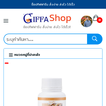
ช็อปกิฟฟารีน สั่งง่าย ส่งไว ได้เร็ว
0
ช้อปกิฟฟารีน สั่งง่าย ส่งไว ได้เร็ว!
หมวดหมู่ที่น่าสนใจ