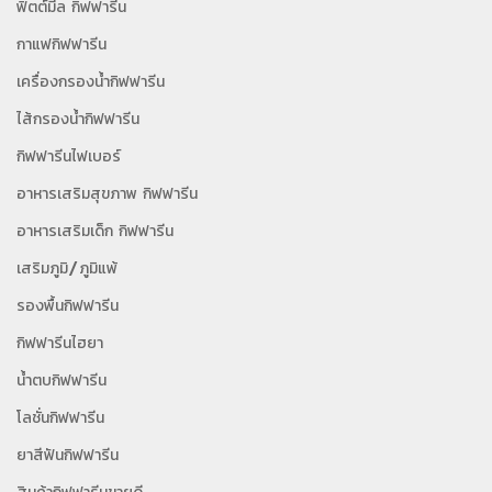
ฟิตต์มีล กิฟฟารีน
กาแฟกิฟฟารีน
เครื่องกรองน้ำกิฟฟารีน
ไส้กรองน้ำกิฟฟารีน
กิฟฟารีนไฟเบอร์
อาหารเสริมสุขภาพ กิฟฟารีน
อาหารเสริมเด็ก กิฟฟารีน
เสริมภูมิ/ภูมิแพ้
รองพื้นกิฟฟารีน
กิฟฟารีนไฮยา
น้ำตบกิฟฟารีน
โลชั่นกิฟฟารีน
ยาสีฟันกิฟฟารีน
สินค้ากิฟฟารีนขายดี