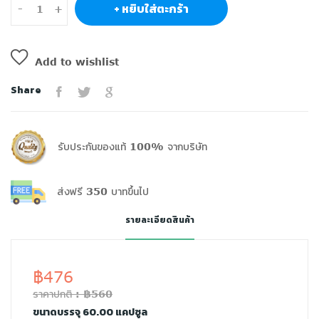
+ หยิบใส่ตะกร้า
-
+
Add to wishlist
Share
รับประกันของแท้ 100% จากบริษัท
ส่งฟรี 350 บาทขึ้นไป
รายละเอียดสินค้า
฿476
ราคาปกติ : ฿560
ขนาดบรรจุ 60.00 แคปซูล