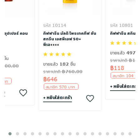
รหัส 10114
รหัส 10801
ยา ซุปเปอร์ คอน
กิฟฟารีน มัลติ โพรเทคทีฟ ซัน
กิฟฟารีน สกิน 
่ม
สกรีน เอสพีเอฟ 50+
พีเอ++++
ขายแล้ว 497 ชิ
 ชิ้น
ราคาปกติ ฿13
ขายแล้ว 182 ชิ้น
฿1200.00
฿118
ราคาปกติ ฿760.00
สมาชิก 104 
฿646
0 บาท
+ หยิบใส่ตะกร้า
สมาชิก 570 บาท
ร้า
+ หยิบใส่ตะกร้า