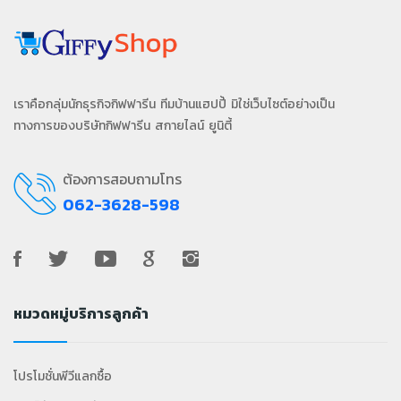
เราคือกลุ่มนักธุรกิจกิฟฟารีน ทีมบ้านแฮปปี้ มิใช่เว็บไซต์อย่างเป็น
ทางการของบริษัทกิฟฟารีน สกายไลน์ ยูนิตี้
ต้องการสอบถามโทร
062-3628-598
หมวดหมู่บริการลูกค้า
โปรโมชั่นพีวีแลกซื้อ