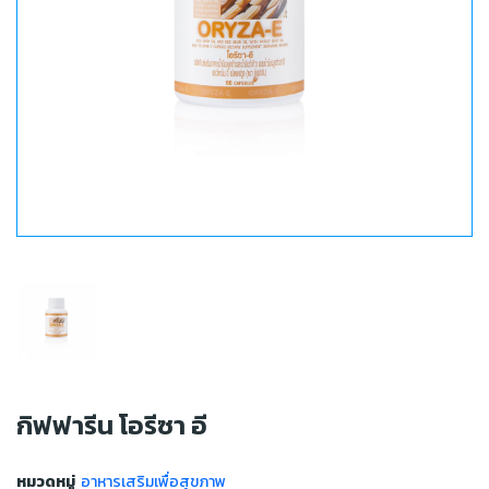
กิฟฟารีน โอรีซา อี
หมวดหมู่
อาหารเสริมเพื่อสุขภาพ